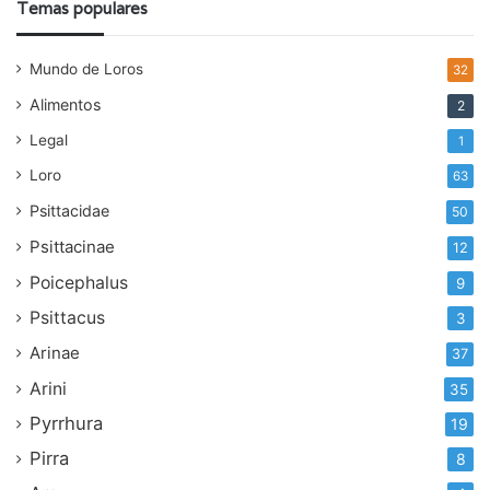
Temas populares
Mundo de Loros
32
Alimentos
2
Legal
1
Loro
63
Psittacidae
50
Psittacinae
12
Poicephalus
9
Psittacus
3
Arinae
37
Arini
35
Pyrrhura
19
Pirra
8