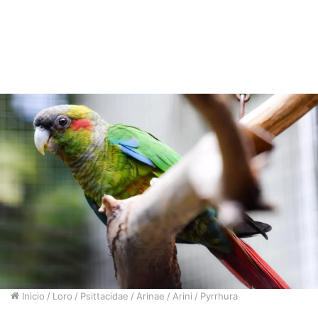
Inicio
/
Loro
/
Psittacidae
/
Arinae
/
Arini
/
Pyrrhura