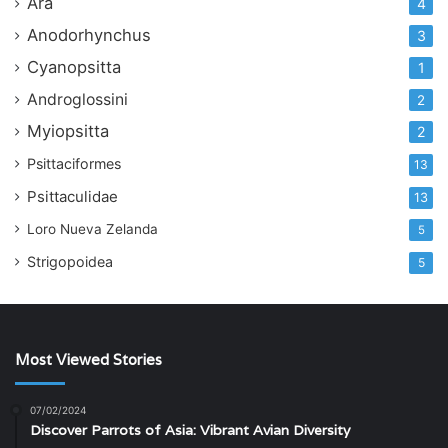
Ara
4
Anodorhynchus
3
Cyanopsitta
1
Androglossini
2
Myiopsitta
2
Psittaciformes
13
Psittaculidae
13
Loro Nueva Zelanda
5
Strigopoidea
5
Most Viewed Stories
07/02/2024
Discover Parrots of Asia: Vibrant Avian Diversity