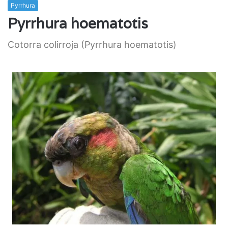
Pyrrhura
Pyrrhura hoematotis
Cotorra colirroja (Pyrrhura hoematotis)