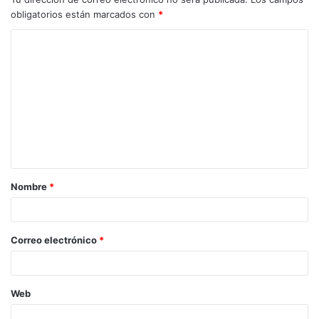
obligatorios están marcados con
*
C
o
m
e
n
t
a
Nombre
*
r
i
o
Correo electrónico
*
*
Web