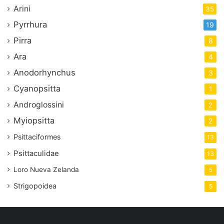
Arini
35
Pyrrhura
19
Pirra
8
Ara
4
Anodorhynchus
3
Cyanopsitta
1
Androglossini
2
Myiopsitta
2
Psittaciformes
13
Psittaculidae
13
Loro Nueva Zelanda
5
Strigopoidea
5