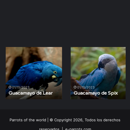
Guacamayo
Guacamayo
de
de
Lear
Spix
01/15/2023
01/15/2023
Guacamayo de Lear
Guacamayo de Spix
Parrots of the world | © Copyright 2026, Todos los derechos
reservados |
e-parrots.com