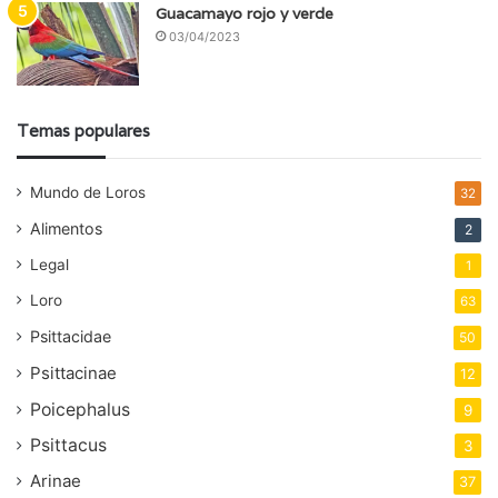
Guacamayo rojo y verde
03/04/2023
Temas populares
Mundo de Loros
32
Alimentos
2
Legal
1
Loro
63
Psittacidae
50
Psittacinae
12
Poicephalus
9
Psittacus
3
Arinae
37