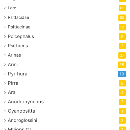
Loro
63
Psittacidae
50
Psittacinae
12
Poicephalus
9
Psittacus
3
Arinae
37
Arini
35
Pyrrhura
19
Pirra
8
Ara
4
Anodorhynchus
3
Cyanopsitta
1
Androglossini
2
Myiopsitta
2