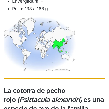
Envergadura: –
Peso: 133 a 168 g
La cotorra de pecho
rojo
(Psittacula alexandri)
es una
especie de ave de la familia