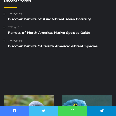
Recent Stories
07/02/2024
Discover Parrots of Asia: Vibrant Avian Diversity
07/02/2024
Parrots of North America: Native Species Guide
07/02/2024
Discover Parrots Of South America: Vibrant Species
Ara
Ara
Glaucogularis
macao
Facebook
Twitter
WhatsApp
Telegram