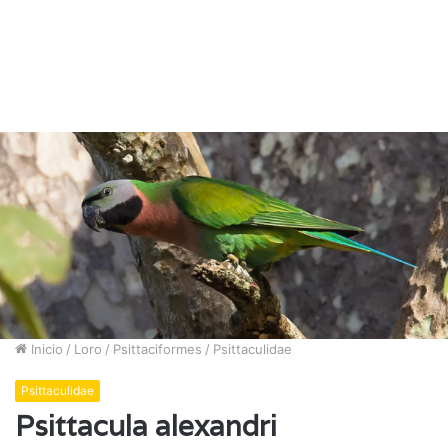
Inicio
/
Loro
/
Psittaciformes
/
Psittaculidae
Psittaculidae
Psittacula alexandri